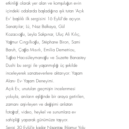
etkinliği olarak yer alan ve komşuluğun evin
içindeki odalarda başladığına ışık tutan ‘Açık
Ev’ başlıklı ilk sergisini 16 Eylül’de açıyor.
Sanatçılar; Lü, Naz Balkaya, Gül
Kozacıoğlu, Leyla Sakpınar, Uluç Ali Kılıç,
Yağmur Cıngıllıoğlu, Stéphane Biron, Sami
Baruh, Çağla Mısırlı, Emilia Demetriou,
Tuğba Hacısüleymanoğlu ve Suzette Banastey
Dushi bu sergi ile yaşanmışlığı üç şekilde
inceleyerek sanatseverlere aktarıyor: Yaşam
Alanı- Ev- Yaşam Deneyimi.
Açık Ev, unutulan geçmişin incelenmesi
yoluyla, anıların eşliğinde bir araya getirilen,
zamanı arşivleyen ve değişimi anlatan
fotoğraf, video, heykel ve sunumlara ev
sahipliği yaparak günümüze taşıyor.
Sergi 30 Eylül’e kadar Nişantaşı Ihlamur Yolu